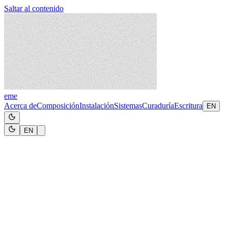
Saltar al contenido
eme
Acerca de
Composición
Instalación
Sistemas
Curaduría
Escritura
EN
EN