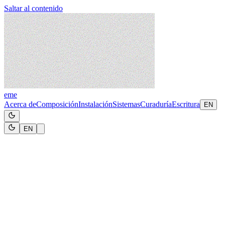
Saltar al contenido
eme
Acerca de
Composición
Instalación
Sistemas
Curaduría
Escritura
EN
EN